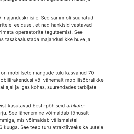
9 majanduskriisile. See samm oli suunatud
ritele, eeldusel, et nad hankisid vastavad
erimata operaatorite tegutsemist. See
des tasakaalustada majanduslikke huve ja
5 on mobiilsete mängude tulu kasvanud 70
biilirakendusi või vähemalt mobiilisõbralikke
l ajal ja igas kohas, suurendades tarbijate
neist kasutavad Eesti-põhiseid
affiliate
-
irju. See lähenemine võimaldab tõhusalt
ammiga, mis võimaldab välismaistel
2–6 kuuga. See teeb turu atraktiivseks ka uutele