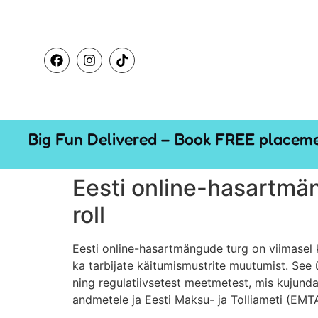
Big Fun Delivered – Book FREE placemen
Eesti online-hasartmän
roll
Eesti online-hasartmängude turg on viimasel 
ka tarbijate käitumismustrite muutumist. See 
ning regulatiivsetest meetmetest, mis kujund
andmetele ja Eesti Maksu- ja Tolliameti (EMT