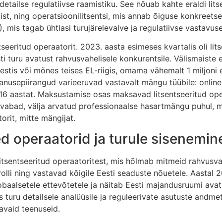
ailse regulatiivse raamistiku. See nõuab kahte eraldi litse
ist, ning operatsioonilitsentsi, mis annab õiguse konkreets
, mis tagab ühtlasi turujärelevalve ja regulatiivse vastavuse
eeritud operaatorit. 2023. aasta esimeses kvartalis oli lits
i turu avatust rahvusvahelisele konkurentsile. Välismaiste e
stis või mõnes teises EL-riigis, omama vähemalt 1 miljoni e
usepiirangud varieeruvad vastavalt mängu tüübile: online-
a 16 aastat. Maksustamise osas maksavad litsentseeritud ope
abad, välja arvatud professionaalse hasartmängu puhul, mi
it, mitte mängijat.
ed operaatorid ja turule sisenemin
 litsentseeritud operaatoritest, mis hõlmab mitmeid rahvus
lli ning vastavad kõigile Eesti seaduste nõuetele. Aastal 2
lobaalsetele ettevõtetele ja näitab Eesti majandusruumi ava
turu detailsele analüüsile ja reguleerivate asutuste andmet
avaid teenuseid.