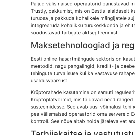
Paljud välismaised operaatorid panustavad mä
Trustly, pakkumist, mis on Eestis laialdaselt 
turuosa ja pakkuda kohalikele mängijatele su
integreeruda kohalikku turukeskkonda ja ehita
soodustavad tarbijate aktsepteerimist.
Maksetehnoloogiad ja regu
Eesti online-hasartmängude sektoris on kasu
meetodid, nagu pangalingid, krediit- ja deebet
tehingute turvalisuse kui ka vastavuse rahap
usaldusväärsust.
Krüptorahade kasutamine on samuti reguleeri
Krüptoplatvormid, mis täidavad need ranged r
süsteemidesse. See avab uusi võimalusi tehin
pea välismaised operaatorid oma servereid Ee
kontroll. See nõue aitab hoida järelevalvet an
Tarbijakaitse ja vastutus