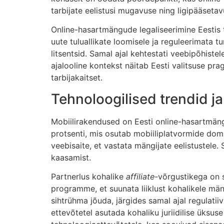
tarbijate eelistusi mugavuse ning ligipääseta
Online-hasartmängude legaliseerimine Eestis 
uute tuluallikate loomisele ja reguleerimata tu
litsentsid. Samal ajal kehtestati veebipõhiste
ajalooline kontekst näitab Eesti valitsuse pr
tarbijakaitset.
Tehnoloogilised trendid j
Mobiilirakendused on Eesti online-hasartmän
protsenti, mis osutab mobiiliplatvormide dom
veebisaite, et vastata mängijate eelistustele
kaasamist.
Partnerlus kohalike
affiliate
-võrgustikega on s
programme, et suunata liiklust kohalikele män
sihtrühma jõuda, järgides samal ajal regulati
ettevõtetel asutada kohaliku juriidilise üksuse