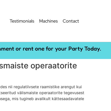
Testimonials
Machines
Contact
hment or rent one for your Party Today.
smaiste operaatorite
s nii regulatiivsete raamistike arengut kui
tseeritud välismaiste operaatorite tegevusest
sega, mis tugineb avalikult kättesaadavatele