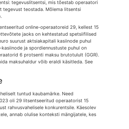
ntsi: tegevuslitsentsi, mis tõestab operaatori
et tegevust teostada. Mõlema litsentsi
.
entseeritud online-operaatoreid 29, kellest 15
ttevõtete jaoks on kehtestatud spetsiifilised
uro suurust aktsiakapitali kasiinode puhul
kasiinode ja spordiennustuste puhul on
raatorid 6 protsenti maksu brutotulult (GGR).
da maksuhaldur võib eraldi käsitleda. See
e
vaheliselt tuntud kaubamärke. Need
023 oli 29 litsentseeritud operaatorist 15
tust rahvusvahelisele konkurentsile. Käesolev
ele, annab olulise konteksti mängijatele, kes