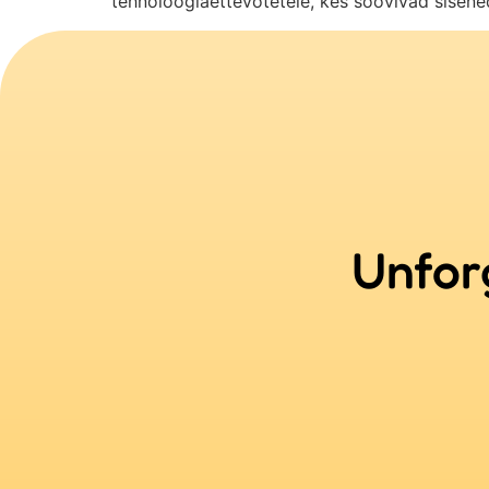
tehnoloogiaettevõtetele, kes soovivad sisened
Unfor