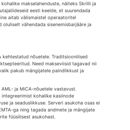
ohalike makselahenduste, näiteks Skrilli ja
utajaliideseid eesti keelde, et suurendada
e aitab välismaistel operaatoritel
d oluliselt vähendada sisenemisbarjääre ja
kehtestatud nõuetele. Traditsioonilised
 aktsepteeritud. Need makseviisid tagavad nii
alik pakub mängijatele paindlikkust ja
t AML- ja MiCA-nõuetele vastavust.
 integreerimist kohalike kasiinode
use ja seaduslikkuse. Serveri asukoha osas ei
s EMTA-ga ning tagada andmete ja mängijate
ite füüsilisest asukohast.