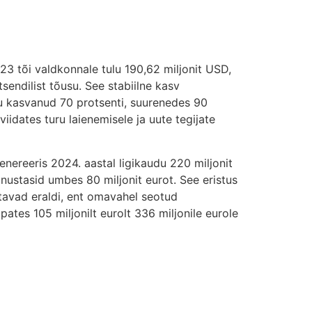
23 tõi valdkonnale tulu 190,62 miljonit USD,
endilist tõusu. See stabiilne kasv
lu kasvanud 70 protsenti, suurenedes 90
 viidates turu laienemisele ja uute tegijate
enereeris 2024. aastal ligikaudu 220 miljonit
ustasid umbes 80 miljonit eurot. See eristus
stavad eraldi, ent omavahel seotud
tes 105 miljonilt eurolt 336 miljonile eurole