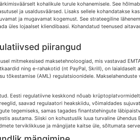
rkimisväärselt kohalikule turule kohanemisele. See hõlmab k
kasutusel ja usaldusväärsed. Lisaks sellele kohandatakse kas
juvamat ja mugavamat kogemust. See strateegiline lähenemin
da üles lojaalset kliendibaasi. Kohandatud teenused aitava
latiivsed piirangud
tusel mitmekesised maksetehnoloogiad, mis vastavad EMTA 
kaardid ning e-rahakotid (nt PayPal, Skrill), on laialdaselt
esu tõkestamise (AML) regulatsioonidele. Makselahenduste v
tud. Eesti regulatiivne keskkond nõuab krüptoplatvormidel
eeglid, saavad regulaatori heakskiidu, võimaldades sujuvat
gute tegemiseks, samas tagades finantstehingute läbipaistv
stis asutama. Siiski on kohustuslik luua turvaline ühendu
dmete terviklikkuse ja mängijate kaitse üle, sõltumata server
tundlik mängimine