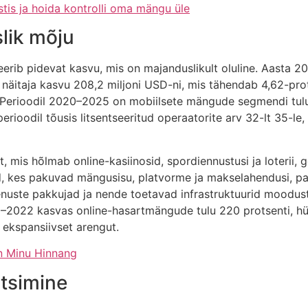
stis ja hoida kontrolli oma mängu üle
slik mõju
rib pidevat kasvu, mis on majanduslikult oluline. Aasta 20
näitaja kasvu 208,2 miljoni USD-ni, mis tähendab 4,62-prots
li. Perioodil 2020–2025 on mobiilsete mängude segmendi tu
perioodil tõusis litsentseeritud operaatorite arv 32-lt 35-le,
 mis hõlmab online-kasiinosid, spordiennustusi ja loterii, g
, kes pakuvad mängusisu, platvorme ja makselahendusi, pan
teenuste pakkujad ja nende toetavad infrastruktuurid moodu
–2022 kasvas online-hasartmängude tulu 220 protsenti, hüpa
 ekspansiivset arengut.
On Minu Hinnang
ntsimine