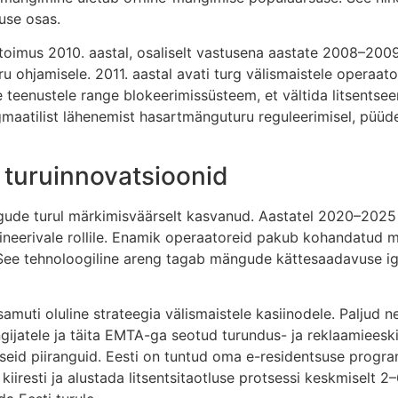
vuse osas.
toimus 2010. aastal, osaliselt vastusena aastate 2008–200
ru ohjamisele. 2011. aastal avati turg välismaistele operaato
le teenustele range blokeerimissüsteem, et vältida litsentse
agmaatilist lähenemist hasartmänguturu reguleerimisel, püü
a turuinnovatsioonid
gude turul märkimisväärselt kasvanud. Aastatel 2020–202
ineerivale rollile. Enamik operaatoreid pakub kohandatud mo
. See tehnoloogiline areng tagab mängude kättesaadavuse iga
amuti oluline strateegia välismaistele kasiinodele. Paljud 
gijatele ja täita EMTA-ga seotud turundus- ja reklaamieesk
ivseid piiranguid. Eesti on tuntud oma e-residentsuse progr
 kiiresti ja alustada litsentsitaotluse protsessi keskmiselt 