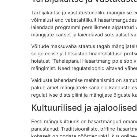
Tarbijakaitse ja vastutustundliku mängimise
võimalust end vabatahtlikult hasartmängude
laiendada programmi pereliikmete algatatud 
mängijate kaitset ja laiendavad sotsiaalset va
Võitude maksuvaba staatus tagab mängijatele 
selge eelise ja lihtsustab finantshalduse prot
hoiatust “Tähelepanu! Hasartmäng pole sobiv v
mängimist. Need regulatsioonid aitavad vähe
Vaidluste lahendamise mehhanismid on samuti 
pakub amet mängijatele kanaleid kaebuste esit
regulatiivse distsipliini ja mängijate õigust
Kultuurilised ja ajaloolise
Eesti mängukultuuris on hasartmängud omanda
panustanud. Traditsiooniliste, offline-hasar
kohaselt on oodata pöördepunkti, kus online-