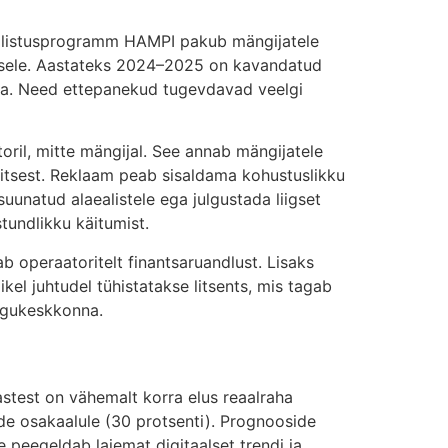
evälistusprogramm HAMPI pakub mängijatele
isele. Aastateks 2024–2025 on kavandatud
ega. Need ettepanekud tugevdavad veelgi
ril, mitte mängijal. See annab mängijatele
akaitsest. Reklaam peab sisaldama kohustuslikku
uunatud alaealistele ega julgustada liigset
undlikku käitumist.
 operaatoritelt finantsaruandlust. Lisaks
el juhtudel tühistatakse litsents, mis tagab
ängukeskkonna.
stest on vähemalt korra elus reaalraha
de osakaalule (30 protsenti). Prognooside
peegeldab laiemat digitaalset trendi ja