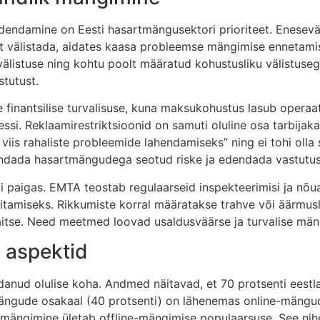
 edendamine on Eesti hasartmängusektori prioriteet. Enes
st välistada, aidates kaasa probleemse mängimise ennetam
välistuse ning kohtu poolt määratud kohustusliku välistus
stutust.
finantsilise turvalisuse, kuna maksukohustus lasub operaato
sessi. Reklaamirestriktsioonid on samuti oluline osa tarbij
iis rahaliste probleemide lahendamiseks” ning ei tohi olla s
ndada hasartmängudega seotud riske ja edendada vastutust
paigas. EMTA teostab regulaarseid inspekteerimisi ja nõuab
amiseks. Rikkumiste korral määratakse trahve või äärmuslik
e kaitse. Need meetmed loovad usaldusväärse ja turvalise m
d aspektid
nud olulise koha. Andmed näitavad, et 70 protsenti eestla
tmängude osakaal (40 protsenti) on lähenemas online-mängu
mängimine ületab offline-mängimise populaarsuse. See nihe 