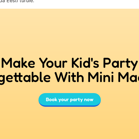
a Eesti turule.
Make Your Kid's Party
gettable With Mini Ma
Book your party now