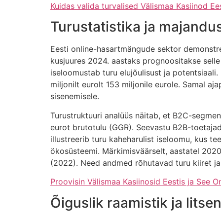
Kuidas valida turvalised Välismaa Kasiinod Ee
Turustatistika ja majandu
Eesti online-hasartmängude sektor demonstree
kusjuures 2024. aastaks prognoositakse selle 
iseloomustab turu elujõulisust ja potentsiaa
miljonilt eurolt 153 miljonile eurole. Samal aja
sisenemisele.
Turustruktuuri analüüs näitab, et B2C-segment,
eurot brutotulu (GGR). Seevastu B2B-toetajad
illustreerib turu kaheharulist iseloomu, kus 
ökosüsteemi. Märkimisväärselt, aastatel 2020
(2022). Need andmed rõhutavad turu kiiret ja
Proovisin Välismaa Kasiinosid Eestis ja See 
Õiguslik raamistik ja litse