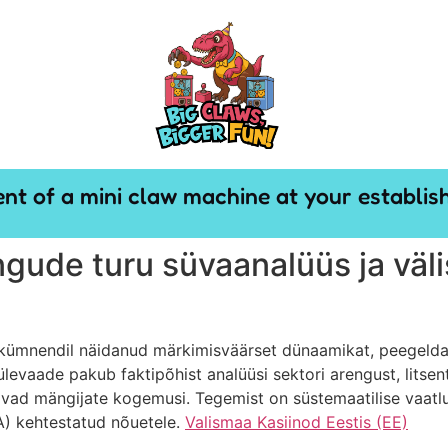
t of a mini claw machine at your establis
gude turu süvaanalüüs ja väli
kümnendil näidanud märkimisväärset dünaamikat, peegeldade
ülevaade pakub faktipõhist analüüsi sektori arengust, litsen
avad mängijate kogemusi. Tegemist on süstemaatilise vaatlu
A) kehtestatud nõuetele.
Valismaa Kasiinod Eestis (EE)