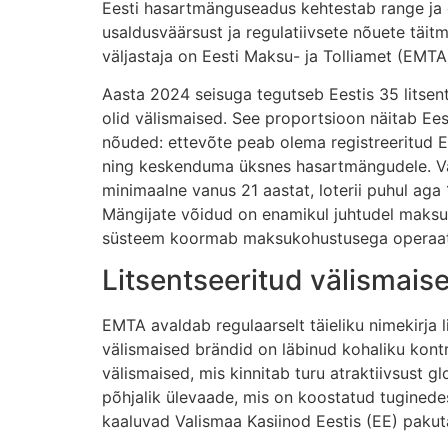
Eesti hasartmänguseadus kehtestab range ja det
usaldusväärsust ja regulatiivsete nõuete täitm
väljastaja on Eesti Maksu- ja Tolliamet (EMTA)
Aasta 2024 seisuga tegutseb Eestis 35 litsents
olid välismaised. See proportsioon näitab Eest
nõuded: ettevõte peab olema registreeritud Ee
ning keskenduma üksnes hasartmängudele. Van
minimaalne vanus 21 aastat, loterii puhul ag
Mängijate võidud on enamikul juhtudel maksuv
süsteem koormab maksukohustusega operaator
Litsentseeritud välismais
EMTA avaldab regulaarselt täieliku nimekirja
välismaised brändid on läbinud kohaliku kontro
välismaised, mis kinnitab turu atraktiivsust g
põhjalik ülevaade, mis on koostatud tuginedes 
kaaluvad Valismaa Kasiinod Eestis (EE) pakut